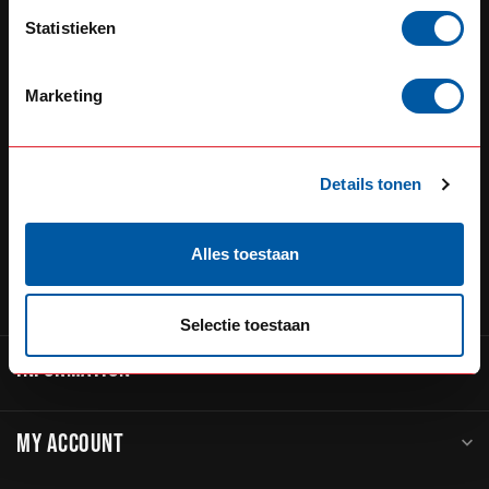
Defensiedok 12
Statistieken
3433KL Nieuwegein
The Netherlands
Marketing
+31 (0) 348 20 0002
+31 348234444
Details tonen
sales@go-in-style.nl
Alles toestaan
CATEGORIES
Selectie toestaan
INFORMATION
MY ACCOUNT