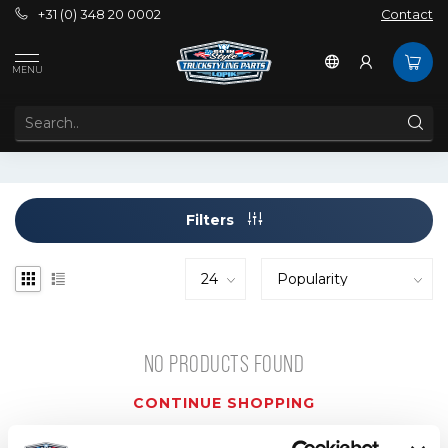
+31 (0) 348 20 0002
Contact
Tags
1serie
MENU
PRODUCTS TAGGED WITH 1SERIE
Filters
NO PRODUCTS FOUND
CONTINUE SHOPPING