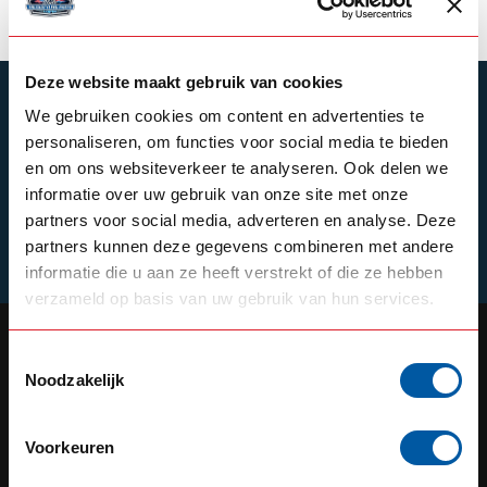
Deze website maakt gebruik van cookies
SUBSCRIBE TO OUR NEWSLETTER
We gebruiken cookies om content en advertenties te
Stay up to date with our latest offers
personaliseren, om functies voor social media te bieden
en om ons websiteverkeer te analyseren. Ook delen we
informatie over uw gebruik van onze site met onze
partners voor social media, adverteren en analyse. Deze
partners kunnen deze gegevens combineren met andere
Schrijf je in
informatie die u aan ze heeft verstrekt of die ze hebben
verzameld op basis van uw gebruik van hun services.
Toestemmingsselectie
Noodzakelijk
OUR REPUTATION IS BUILT ON
SERVICE
Voorkeuren