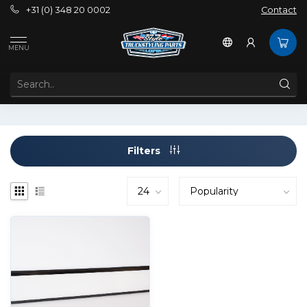
+31 (0) 348 20 0002
Contact
Tags
137x21
MENU
PRODUCTS TAGGED WITH 137X21
Filters