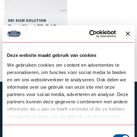
SRI SIGN SOLUTION
FrontSignLED DAF
XF 2021 127x20cm
--,--
Backorder
Deze website maakt gebruik van cookies
View product
We gebruiken cookies om content en advertenties te
personaliseren, om functies voor social media te bieden
en om ons websiteverkeer te analyseren. Ook delen we
informatie over uw gebruik van onze site met onze
SUBSCRIBE TO OUR NEWSLETTER
partners voor social media, adverteren en analyse. Deze
partners kunnen deze gegevens combineren met andere
Stay up to date with our latest offers
informatie die u aan ze heeft verstrekt of die ze hebben
verzameld op basis van uw gebruik van hun services.
Toestemmingsselectie
Schrijf je in