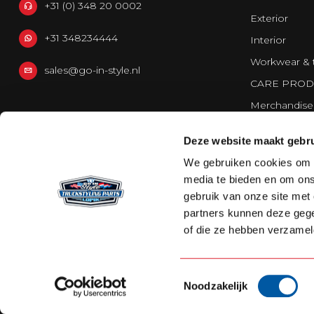
+31 (0) 348 20 0002
Exterior
+31 348234444
Interior
Workwear & 
sales@go-in-style.nl
CARE PROD
Merchandise
Vans
Deze website maakt gebru
Strands Light
We gebruiken cookies om c
media te bieden en om ons
gebruik van onze site met
partners kunnen deze gege
of die ze hebben verzamel
Toestemmingsselectie
Noodzakelijk