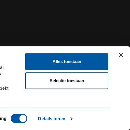
Alles toestaan
al
w
Selectie toestaan
trekt
ing
Details tonen