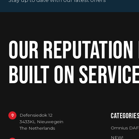
Stay up to date with our latest offers
OUR REPUTATION 
BUILT ON SERVIC
CATEGORIE
Defensiedok 12
3433KL Nieuwegein
Omnius DAF
The Netherlands
NEW!