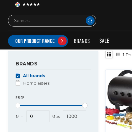
Tags
12 volt trainhorn kit
PRODUCTS TAGGED WITH 12 VOLT TRAINHORN KIT
SALE
BRANDS
OUR PRODUCT RANGE
1
Pro
BRANDS
All brands
Hornblasters
PRICE
Min
Max