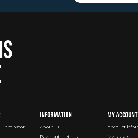
IS
E
S
INFORMATION
MY ACCOUNT
 Dominator
About us
Account infor
Payment methods
My orders