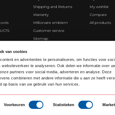
Shipping and Returns
My wishlist
Warranty
Compare
tools
Millionaire emblem
All products
UCTS
Customer service
Sitemap
Privacy statement
ik van cookies
ing Division
Disclaimer
ontent en advertenties te personaliseren, om functies voor soci
Terms and Conditions
 websiteverkeer te analyseren. Ook delen we informatie over u
Cookie policy
 onze partners voor social media, adverteren en analyse. Deze
vens combineren met andere informatie die u aan ze heeft vers
d op basis van uw gebruik van hun services.
Voorkeuren
Statistieken
Market