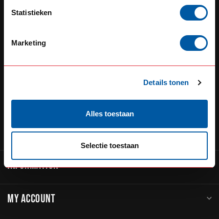
Defensiedok 12
Statistieken
3433KL Nieuwegein
The Netherlands
Marketing
+31 (0) 348 20 0002
+31 348234444
Details tonen
sales@go-in-style.nl
Alles toestaan
CATEGORIES
Selectie toestaan
INFORMATION
MY ACCOUNT