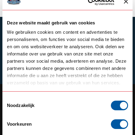
Deze website maakt gebruik van cookies
SUBSCRIBE TO OUR NEWSLETTER
We gebruiken cookies om content en advertenties te
Stay up to date with our latest offers
personaliseren, om functies voor social media te bieden
en om ons websiteverkeer te analyseren. Ook delen we
informatie over uw gebruik van onze site met onze
partners voor social media, adverteren en analyse. Deze
partners kunnen deze gegevens combineren met andere
Schrijf je in
informatie die u aan ze heeft verstrekt of die ze hebben
verzameld op basis van uw gebruik van hun services.
Toestemmingsselectie
Noodzakelijk
OUR REPUTATION IS BUILT ON
SERVICE
Voorkeuren